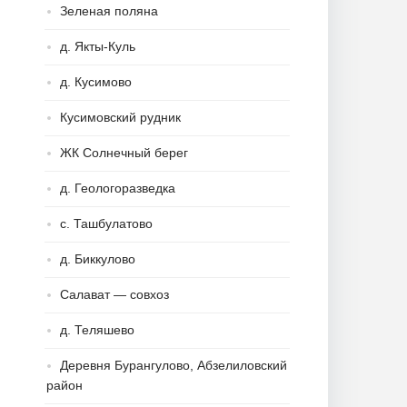
Зеленая поляна
д. Якты-Куль
д. Кусимово
Кусимовский рудник
ЖК Солнечный берег
д. Геологоразведка
с. Ташбулатово
д. Биккулово
Салават — совхоз
д. Теляшево
Деревня Бурангулово, Абзелиловский
район