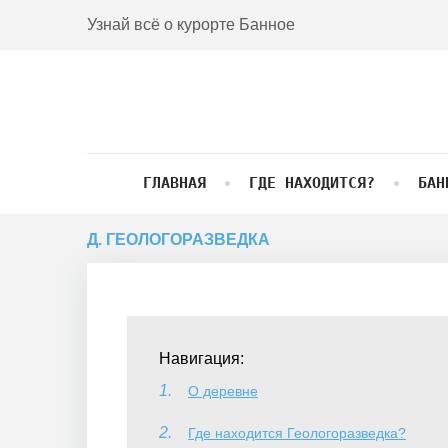
Skip
Узнай всё о курорте Банное
to
content
ГЛАВНАЯ
ГДЕ НАХОДИТСЯ?
БАН
Д. ГЕОЛОГОРАЗВЕДКА
д.
Навигация:
Геологоразведка
О деревне
Где находится Геологоразведка?