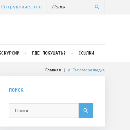
Search
search
Сотрудничество
for:
КСКУРСИИ
ГДЕ ПОКУШАТЬ?
ССЫЛКИ
Главная
|
д. Геологоразведка
ПОИСК
Search
search
for: