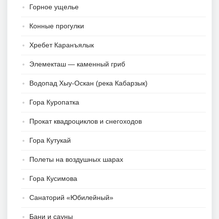
Горное ущелье
Конные прогулки
Хребет Каранъялык
Элемекташ — каменный гриб
Водопад Хыу-Оскан (река Кабарзык)
Гора Куропатка
Прокат квадроциклов и снегоходов
Гора Кутукай
Полеты на воздушных шарах
Гора Кусимова
Санаторий «Юбилейный»
Бани и сауны