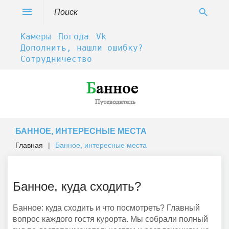
Skip
Search
menu
search
to
for:
content
Камеры
Погода
Vk
Дополнить, нашли ошибку?
Сотрудничество
БАННОЕ, ИНТЕРЕСНЫЕ МЕСТА
Главная
|
Банное, интересные места
Банное,
Банное, куда сходить?
интересные
места
Банное: куда сходить и что посмотреть? Главный
вопрос каждого гостя курорта. Мы собрали полный