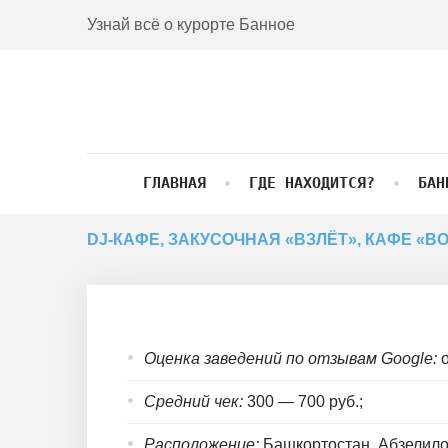
Skip
Узнай всё о курорте Банное
to
content
ГЛАВНАЯ
ГДЕ НАХОДИТСЯ?
БАН
DJ-КАФЕ, ЗАКУСОЧНАЯ «ВЗЛЁТ», КАФЕ «
Оценка заведений по отзывам Google:
о
DJ-
Средний чек:
300 — 700 руб.;
кафе,
Расположение:
Башкортостан, Абзелило