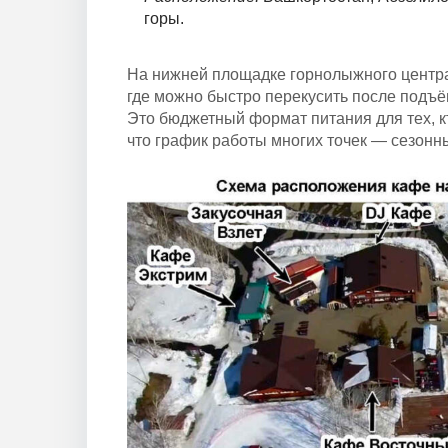
закусочная
горы.
«Взлёт»,
На нижней площадке горнолыжного центра
кафе
где можно быстро перекусить после подъём
«Восточный
Это бюджетный формат питания для тех, кто
что график работы многих точек — сезонн
дворик»,
«Экстрим»