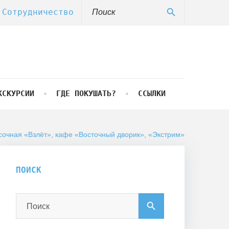
Search
search
Сотрудничество
for:
КСКУРСИИ
ГДЕ ПОКУШАТЬ?
ССЫЛКИ
сочная «Взлёт», кафе «Восточный дворик», «Экстрим»
ПОИСК
Search
search
for: