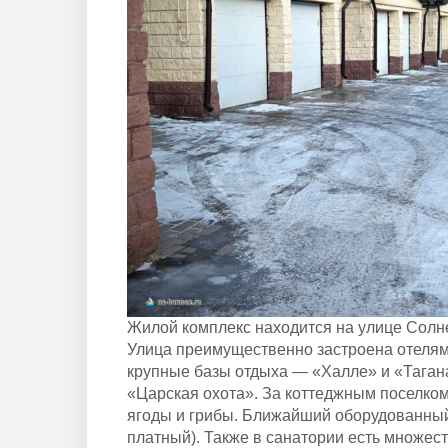
Жилой комплекс находится на улице Солн
Улица преимущественно застроена отеля
крупные базы отдыха — «Халле» и «Тагана
«Царская охота». За коттеджным поселком 
ягоды и грибы. Ближайший оборудованны
платный). Также в санатории есть множест