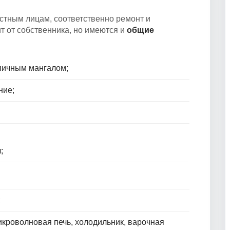
стным лицам, соответственно ремонт и
т от собственника, но имеются и
общие
рпичным мангалом;
ние;
;
;
икроволновая печь, холодильник, варочная