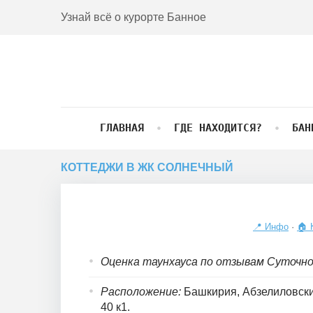
Skip
Узнай всё о курорте Банное
to
content
ГЛАВНАЯ
ГДЕ НАХОДИТСЯ?
БАН
КОТТЕДЖИ В ЖК СОЛНЕЧНЫЙ
📍 Инфо
·
🏠 
Коттеджи
Оценка таунхауса по отзывам Суточно.
в
Расположение:
Башкирия, Абзелиловский
ЖК
40 к1.