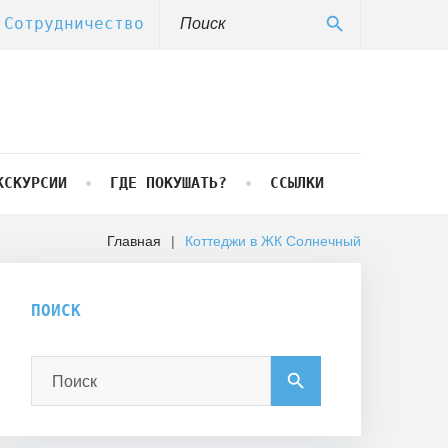
Search
search
Сотрудничество
for:
КСКУРСИИ
ГДЕ ПОКУШАТЬ?
ССЫЛКИ
Главная
|
Коттеджи в ЖК Солнечный
ПОИСК
Search
search
for: