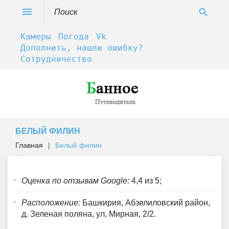
Skip
Search
menu
search
to
for:
content
Камеры
Погода
Vk
Дополнить, нашли ошибку?
Сотрудничество
БЕЛЫЙ ФИЛИН
Главная
|
Белый филин
Оценка по отзывам Google:
4,4 из 5;
Белый
филин
Расположение:
Башкирия, Абзелиловский район,
д. Зеленая поляна, ул, Мирная, 2/2.